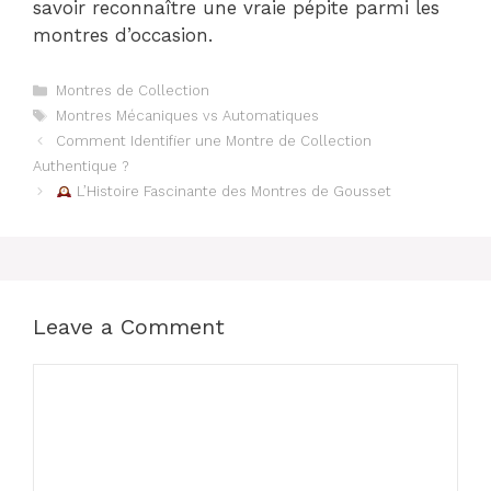
savoir reconnaître une vraie pépite parmi les
montres d’occasion.
Categories
Montres de Collection
Tags
Montres Mécaniques vs Automatiques
Comment Identifier une Montre de Collection
Authentique ?
L’Histoire Fascinante des Montres de Gousset
Leave a Comment
Comment